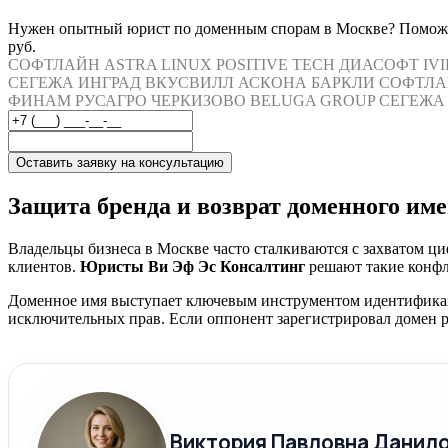
Нужен опытный юрист по доменным спорам в Москве? Поможем
руб.
СОФТЛАЙН
ASTRA LINUX
POSITIVE TECH
ДИАСОФТ
IV
СЕГЕЖА
ИНГРАД
ВКУСВИЛЛ
АСКОНА
БАРКЛИ
СОФТЛА
ФИНАМ
РУСАГРО
ЧЕРКИЗОВО
BELUGA GROUP
СЕГЕЖА
Оставить заявку на консультацию
Защита бренда и возврат доменного им
Владельцы бизнеса в Москве часто сталкиваются с захватом ц
клиентов.
Юристы Ви Эф Эс Консалтинг
решают такие конфл
Доменное имя выступает ключевым инструментом идентификаци
исключительных прав. Если оппонент зарегистрировал домен ра
Виктория Павловна Данил