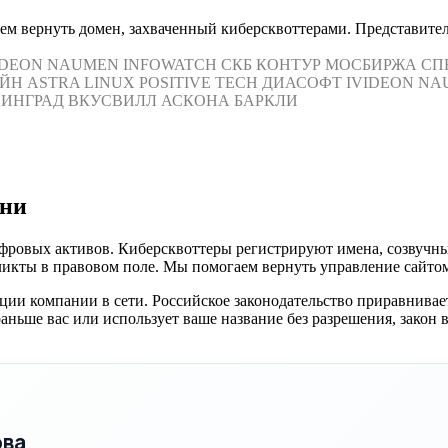
 вернуть домен, захваченный киберсквоттерами. Представите
IDEON
NAUMEN
INFOWATCH
СКБ КОНТУР
МОСБИРЖА
СП
ЙН
ASTRA LINUX
POSITIVE TECH
ДИАСОФТ
IVIDEON
NA
ИНГРАД
ВКУСВИЛЛ
АСКОНА
БАРКЛИ
ени
ифровых активов. Киберсквоттеры регистрируют имена, созвучны
икты в правовом поле. Мы помогаем вернуть управление сайтом
и компании в сети. Российское законодательство приравнивает
ньше вас или использует ваше название без разрешения, закон в
ова