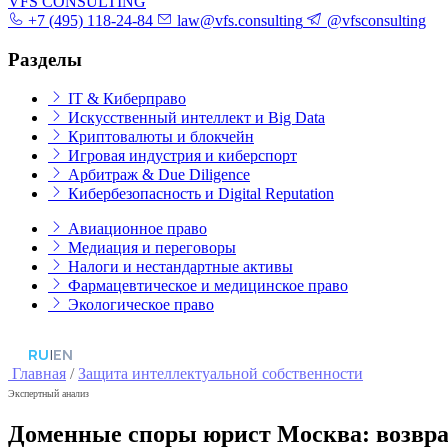
VFS CONSULTING
+7 (495) 118-24-84
law@vfs.consulting
@vfsconsulting
Разделы
IT & Киберправо
Искусственный интеллект и Big Data
Криптовалюты и блокчейн
Игровая индустрия и киберспорт
Арбитраж & Due Diligence
Кибербезопасность и Digital Reputation
Авиационное право
Медиация и переговоры
Налоги и нестандартные активы
Фармацевтическое и медицинское право
Экологическое право
RU
|
EN
Главная
/
Защита интеллектуальной собственности
Экспертный анализ
Доменные споры юрист Москва: возврат