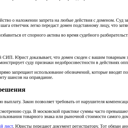
йство о наложении запрета на любые действия с доменом. Суд з
 шага ответчик легко передаст домен подставному лицу, что затя
авиться от спорного актива во время судебного разбирательст
й СИП. Юрист доказывает, что домен сходен с вашим товарным 
монстрирует суду признаки недобросовестности в действиях опп
 прямо запрещают использование обозначений, которые вводят п
енту шансов на оправдание.
 решения
ую выплату. Закон позволяет требовать от нарушителя компенсац
смотрению суда. В московской практике суммы часто превышают
пользования товарного знака или рыночной стоимости самого до
й лист
. Юристы передают документ регистратору. Тот обязан ан