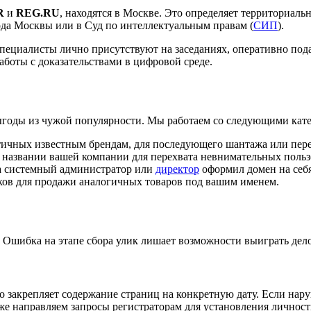
R
и
REG.RU
, находятся в Москве. Это определяет территориал
да Москвы или в Суд по интеллектуальным правам (
СИП
).
специалисты лично присутствуют на заседаниях, оперативно под
аботы с доказательствами в цифровой среде.
годы из чужой популярности. Мы работаем со следующими кате
тичных известным брендам, для последующего шантажа или пер
 названии вашей компании для перехвата невнимательных польз
а системный администратор или
директор
оформил домен на себя
ов для продажи аналогичных товаров под вашим именем.
 Ошибка на этапе сбора улик лишает возможности выиграть дел
то закрепляет содержание страниц на конкретную дату. Если нар
же направляем запросы регистраторам для установления личност