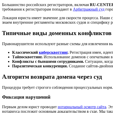
Большинство российских регистраторов, включая
RU-CENTE
требования к регистраторам попадают в
Арбитражный суд
горо
Локация юриста имеет значение для скорости процесса. Наши 
знаем внутренние регламенты московских судов и специфику р
Типичные виды доменных конфликтов
Правонарушители используют разные схемы для извлечения вы
Классический
киберсквоттинг
.
Регистрация имен, иден
Тайпосквоттинг.
Использование доменов с опечатками в
Конфликты с бывшими сотрудниками.
Ситуации, когд
Паразитическая конкуренция.
Создание сайтов-двойник
Алгоритм возврата домена через суд
Процедура требует строгого соблюдения процессуальных норм.
Фиксация нарушений
Первым делом юрист проводит
нотариальный осмотр сайта
. Э
нотариуса послужит основным доказательством в суде. Мы так