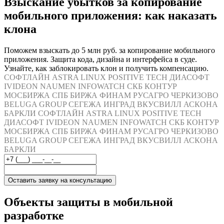
Взыскание убытков за копирование
мобильного приложения: как наказать
клона
Поможем взыскать до 5 млн руб. за копирование мобильного
приложения. Защита кода, дизайна и интерфейса в суде.
Узнайте, как заблокировать клон и получить компенсацию.
СОФТЛАЙН
ASTRA LINUX
POSITIVE TECH
ДИАСОФТ
IVIDEON
NAUMEN
INFOWATCH
СКБ КОНТУР
МОСБИРЖА
СПБ БИРЖА
ФИНАМ
РУСАГРО
ЧЕРКИЗОВО
BELUGA GROUP
СЕГЕЖА
ИНГРАД
ВКУСВИЛЛ
АСКОНА
БАРКЛИ
СОФТЛАЙН
ASTRA LINUX
POSITIVE TECH
ДИАСОФТ
IVIDEON
NAUMEN
INFOWATCH
СКБ КОНТУР
МОСБИРЖА
СПБ БИРЖА
ФИНАМ
РУСАГРО
ЧЕРКИЗОВО
BELUGA GROUP
СЕГЕЖА
ИНГРАД
ВКУСВИЛЛ
АСКОНА
БАРКЛИ
Оставить заявку на консультацию
Объекты защиты в мобильной
разработке