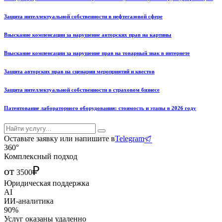
Защита интеллектуальной собственности в нефтегазовой сфере
Взыскание компенсации за нарушение авторских прав на картины
Взыскание компенсации за нарушение прав на товарный знак в интернете
Защита авторских прав на сценарии мероприятий и квестов
Защита интеллектуальной собственности в страховом бизнесе
Патентование лабораторного оборудования: стоимость и этапы в 2026 году
Оставьте заявку или напишите в
Telegram
360°
Комплексный подход
₽
от
3500
Юридическая поддержка
AI
ИИ-аналитика
90%
Услуг оказаны удаленно