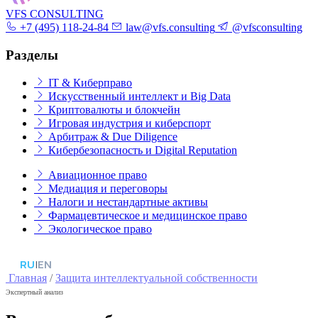
VFS CONSULTING
+7 (495) 118-24-84
law@vfs.consulting
@vfsconsulting
Разделы
IT & Киберправо
Искусственный интеллект и Big Data
Криптовалюты и блокчейн
Игровая индустрия и киберспорт
Арбитраж & Due Diligence
Кибербезопасность и Digital Reputation
Авиационное право
Медиация и переговоры
Налоги и нестандартные активы
Фармацевтическое и медицинское право
Экологическое право
RU
|
EN
Главная
/
Защита интеллектуальной собственности
Экспертный анализ