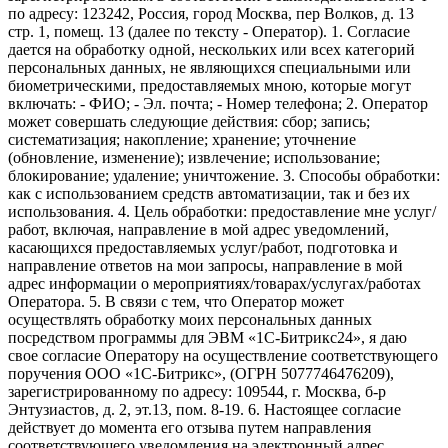
по адресу: 123242, Россия, город Москва, пер Волков, д. 13
стр. 1, помещ. 13 (далее по тексту - Оператор). 1. Согласие
дается на обработку одной, нескольких или всех категорий
персональных данных, не являющихся специальными или
биометрическими, предоставляемых мною, которые могут
включать: - ФИО; - Эл. почта; - Номер телефона; 2. Оператор
может совершать следующие действия: сбор; запись;
систематизация; накопление; хранение; уточнение
(обновление, изменение); извлечение; использование;
блокирование; удаление; уничтожение. 3. Способы обработки:
как с использованием средств автоматизации, так и без их
использования. 4. Цель обработки: предоставление мне услуг/
работ, включая, направление в мой адрес уведомлений,
касающихся предоставляемых услуг/работ, подготовка и
направление ответов на мои запросы, направление в мой
адрес информации о мероприятиях/товарах/услугах/работах
Оператора. 5. В связи с тем, что Оператор может
осуществлять обработку моих персональных данных
посредством программы для ЭВМ «1С-Битрикс24», я даю
свое согласие Оператору на осуществление соответствующего
поручения ООО «1С-Битрикс», (ОГРН 5077746476209),
зарегистрированному по адресу: 109544, г. Москва, б-р
Энтузиастов, д. 2, эт.13, пом. 8-19. 6. Настоящее согласие
действует до момента его отзыва путем направления
соответствующего уведомления на электронный адрес