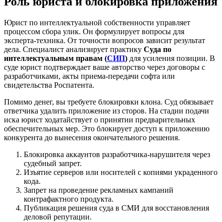
Роль юриста и блокировка приложения
Юрист по интеллектуальной собственности управляет
процессом сбора улик. Он формулирует вопросы для
эксперта-техника. От точности вопросов зависит результат
дела. Специалист анализирует практику
Суда по
интеллектуальным правам (
СИП
)
для усиления позиции. В
суде юрист подтверждает ваше авторство через договоры с
разработчиками, акты приема-передачи софта или
свидетельства Роспатента.
Помимо денег, вы требуете блокировки клона. Суд обязывает
ответчика удалить приложение из сторов. На стадии подачи
иска юрист ходатайствует о принятии предварительных
обеспечительных мер. Это блокирует доступ к приложению
конкурента до вынесения окончательного решения.
Блокировка аккаунтов разработчика-нарушителя через
судебный запрет.
Изъятие серверов или носителей с копиями украденного
кода.
Запрет на проведение рекламных кампаний
контрафактного продукта.
Публикация решения суда в СМИ для восстановления
деловой репутации.