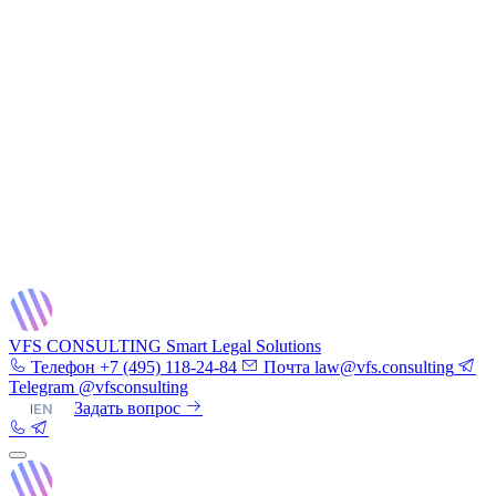
VFS CONSULTING
Smart Legal Solutions
Телефон
+7 (495) 118-24-84
Почта
law@vfs.consulting
Telegram
@vfsconsulting
RU
|
EN
Задать вопрос