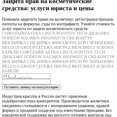
Защита прав на косметические
средства: услуги юриста и цены
Поможем защитить права на косметику: регистрация брендов,
патенты на формулы, суды по контрафакту. Узнайте стоимость
услуг юриста по защите косметических средств.
СОФТЛАЙН
ASTRA LINUX
POSITIVE TECH
ДИАСОФТ
IVIDEON
NAUMEN
INFOWATCH
СКБ КОНТУР
МОСБИРЖА
СПБ БИРЖА
ФИНАМ
РУСАГРО
ЧЕРКИЗОВО
BELUGA GROUP
СЕГЕЖА
ИНГРАД
ВКУСВИЛЛ
АСКОНА
БАРКЛИ
СОФТЛАЙН
ASTRA LINUX
POSITIVE TECH
ДИАСОФТ
IVIDEON
NAUMEN
INFOWATCH
СКБ КОНТУР
МОСБИРЖА
СПБ БИРЖА
ФИНАМ
РУСАГРО
ЧЕРКИЗОВО
BELUGA GROUP
СЕГЕЖА
ИНГРАД
ВКУСВИЛЛ
АСКОНА
БАРКЛИ
Оставить заявку на консультацию
Индустрия красоты в России растет, привлекая
недобросовестных конкурентов. Производители косметики
ежедневно сталкиваются с копированием упаковок, кражей
формул и продажей подделок под известными брендами. Без
юридической поддержки вы рискуете потерять контроль над