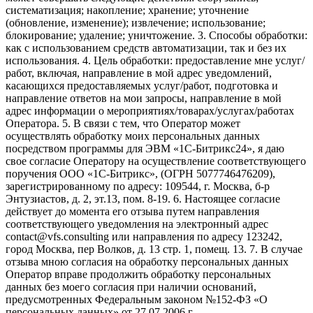
систематизация; накопление; хранение; уточнение
(обновление, изменение); извлечение; использование;
блокирование; удаление; уничтожение. 3. Способы обработки:
как с использованием средств автоматизации, так и без их
использования. 4. Цель обработки: предоставление мне услуг/
работ, включая, направление в мой адрес уведомлений,
касающихся предоставляемых услуг/работ, подготовка и
направление ответов на мои запросы, направление в мой
адрес информации о мероприятиях/товарах/услугах/работах
Оператора. 5. В связи с тем, что Оператор может
осуществлять обработку моих персональных данных
посредством программы для ЭВМ «1С-Битрикс24», я даю
свое согласие Оператору на осуществление соответствующего
поручения ООО «1С-Битрикс», (ОГРН 5077746476209),
зарегистрированному по адресу: 109544, г. Москва, б-р
Энтузиастов, д. 2, эт.13, пом. 8-19. 6. Настоящее согласие
действует до момента его отзыва путем направления
соответствующего уведомления на электронный адрес
contact@vfs.consulting или направления по адресу 123242,
город Москва, пер Волков, д. 13 стр. 1, помещ. 13. 7. В случае
отзыва мною согласия на обработку персональных данных
Оператор вправе продолжить обработку персональных
данных без моего согласия при наличии оснований,
предусмотренных Федеральным законом №152-ФЗ «О
персональных данных» от 27.07.2006 г.