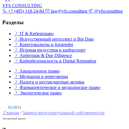
VFS CONSULTING
+7 (495) 118-24-84
law@vfs.consulting
@vfsconsulting
Разделы
IT & Киберправо
Искусственный интеллект и Big Data
Криптовалюты и блокчейн
Игровая индустрия и киберспорт
Арбитраж & Due Diligence
Кибербезопасность и Digital Reputation
Авиационное право
Медиация и переговоры
Налоги и нестандартные активы
Фармацевтическое и медицинское право
Экологическое право
RU
|
EN
Главная
/
Защита интеллектуальной собственности
Экспертный анализ