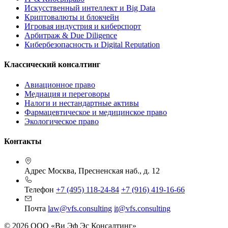
Искусственный интеллект и Big Data
Криптовалюты и блокчейн
Игровая индустрия и киберспорт
Арбитраж & Due Diligence
Кибербезопасность и Digital Reputation
Классический консалтинг
Авиационное право
Медиация и переговоры
Налоги и нестандартные активы
Фармацевтическое и медицинское право
Экологическое право
Контакты
Адрес
Москва, Пресненская наб., д. 12
Телефон
+7 (495) 118-24-84
+7 (916) 419-16-66
Почта
law@vfs.consulting
it@vfs.consulting
© 2026 ООО «Ви Эф Эс Консалтинг»