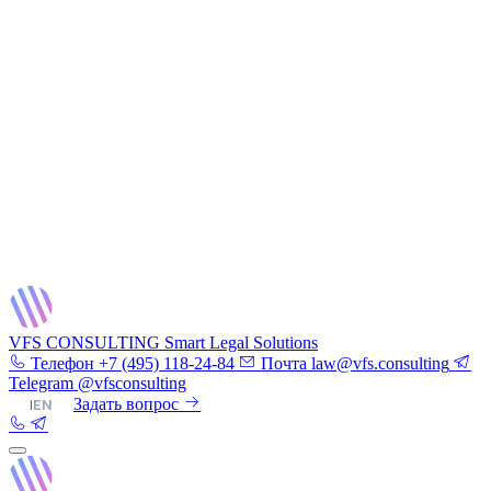
VFS CONSULTING
Smart Legal Solutions
Телефон
+7 (495) 118-24-84
Почта
law@vfs.consulting
Telegram
@vfsconsulting
RU
|
EN
Задать вопрос