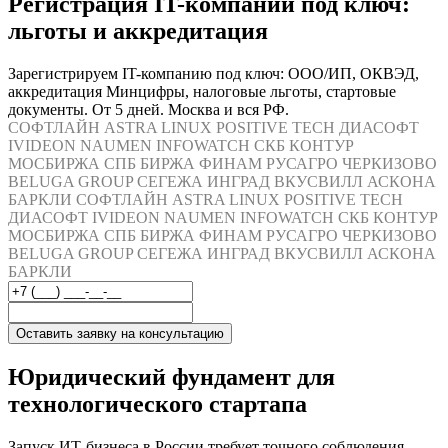
Регистрация IT-компании под ключ:
льготы и аккредитация
Зарегистрируем IT-компанию под ключ: ООО/ИП, ОКВЭД,
аккредитация Минцифры, налоговые льготы, стартовые
документы. От 5 дней. Москва и вся РФ.
СОФТЛАЙН
ASTRA LINUX
POSITIVE TECH
ДИАСОФТ
IVIDEON
NAUMEN
INFOWATCH
СКБ КОНТУР
МОСБИРЖА
СПБ БИРЖА
ФИНАМ
РУСАГРО
ЧЕРКИЗОВО
BELUGA GROUP
СЕГЕЖА
ИНГРАД
ВКУСВИЛЛ
АСКОНА
БАРКЛИ
СОФТЛАЙН
ASTRA LINUX
POSITIVE TECH
ДИАСОФТ
IVIDEON
NAUMEN
INFOWATCH
СКБ КОНТУР
МОСБИРЖА
СПБ БИРЖА
ФИНАМ
РУСАГРО
ЧЕРКИЗОВО
BELUGA GROUP
СЕГЕЖА
ИНГРАД
ВКУСВИЛЛ
АСКОНА
БАРКЛИ
Оставить заявку на консультацию
Юридический фундамент для
технологического стартапа
Запуск ИТ-бизнеса в России требует точного соблюдения