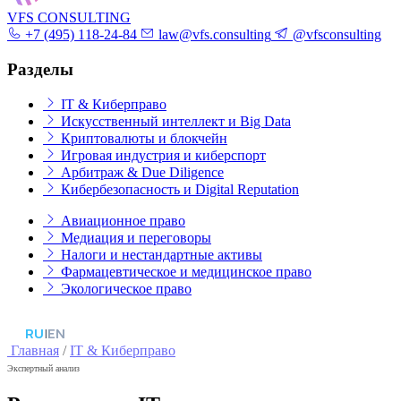
VFS CONSULTING
+7 (495) 118-24-84
law@vfs.consulting
@vfsconsulting
Разделы
IT & Киберправо
Искусственный интеллект и Big Data
Криптовалюты и блокчейн
Игровая индустрия и киберспорт
Арбитраж & Due Diligence
Кибербезопасность и Digital Reputation
Авиационное право
Медиация и переговоры
Налоги и нестандартные активы
Фармацевтическое и медицинское право
Экологическое право
RU
|
EN
Главная
/
IT & Киберправо
Экспертный анализ