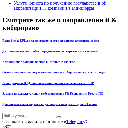
Услуги юриста по получению государственной
аккредитации IT-компании в Минцифры
Смотрите так же в направлении it &
киберправо
Разработка EULA для программ и игр: юридическая защита софта
Договор на хостинг сайта: юридическая экспертиза и составление
Юридическое сопровождение IT-бизнеса в Москве
Ответственность юрлиц за утечку данных: оборотные штрафы и защита
Регистрация в ОРД: правила маркировки и отчетность в ЕРИР
Защита интеллектуальной собственности в IT: Роспатент и Реестр ПО
Депонирование исходного кода: защита авторских прав и Escrow
Оставьте заявку или напишите в
Telegram
360°