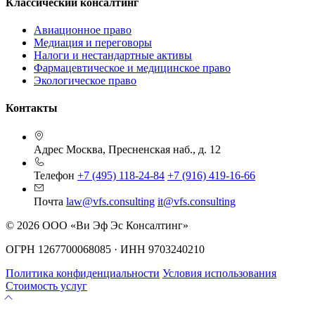
Классический консалтинг
Авиационное право
Медиация и переговоры
Налоги и нестандартные активы
Фармацевтическое и медицинское право
Экологическое право
Контакты
Адрес
Москва, Пресненская наб., д. 12
Телефон
+7 (495) 118-24-84
+7 (916) 419-16-66
Почта
law@vfs.consulting
it@vfs.consulting
© 2026 ООО «Ви Эф Эс Консалтинг»
ОГРН 1267700068085 · ИНН 9703240210
Политика конфиденциальности
Условия использования
Стоимость услуг