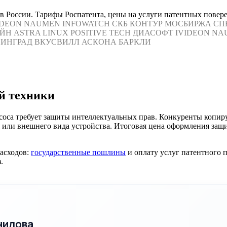
 в России. Тарифы Роспатента, цены на услуги патентных повер
IDEON
NAUMEN
INFOWATCH
СКБ КОНТУР
МОСБИРЖА
СП
ЙН
ASTRA LINUX
POSITIVE TECH
ДИАСОФТ
IVIDEON
NA
ИНГРАД
ВКУСВИЛЛ
АСКОНА
БАРКЛИ
й техники
соса требует защиты интеллектуальных прав. Конкуренты копир
или внешнего вида устройства. Итоговая цена оформления защи
расходов:
государственные пошлины
и оплату услуг патентного 
.
нилова