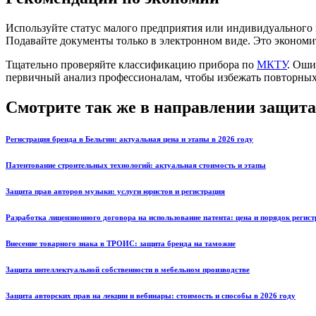
Используйте статус малого предприятия или индивидуального
Подавайте документы только в электронном виде. Это экономит
Тщательно проверяйте классификацию прибора по
МКТУ
. Оши
первичный анализ профессионалам, чтобы избежать повторных 
Смотрите так же в направлении защита
Регистрация бренда в Бельгии: актуальная цена и этапы в 2026 году
Патентование строительных технологий: актуальная стоимость и этапы
Защита прав авторов музыки: услуги юристов и регистрация
Разработка лицензионного договора на использование патента: цена и порядок регис
Внесение товарного знака в ТРОИС: защита бренда на таможне
Защита интеллектуальной собственности в мебельном производстве
Защита авторских прав на лекции и вебинары: стоимость и способы в 2026 году