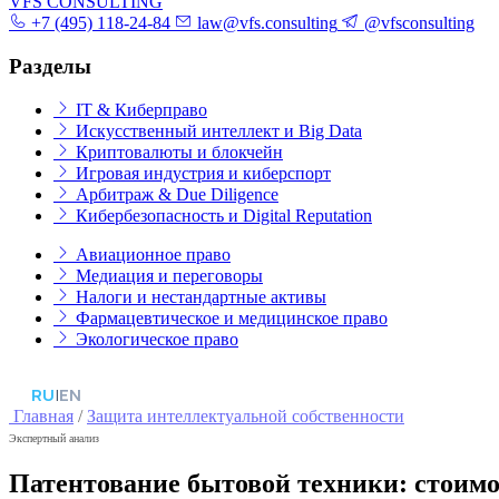
VFS CONSULTING
+7 (495) 118-24-84
law@vfs.consulting
@vfsconsulting
Разделы
IT & Киберправо
Искусственный интеллект и Big Data
Криптовалюты и блокчейн
Игровая индустрия и киберспорт
Арбитраж & Due Diligence
Кибербезопасность и Digital Reputation
Авиационное право
Медиация и переговоры
Налоги и нестандартные активы
Фармацевтическое и медицинское право
Экологическое право
RU
|
EN
Главная
/
Защита интеллектуальной собственности
Экспертный анализ
Патентование бытовой техники: стоимос