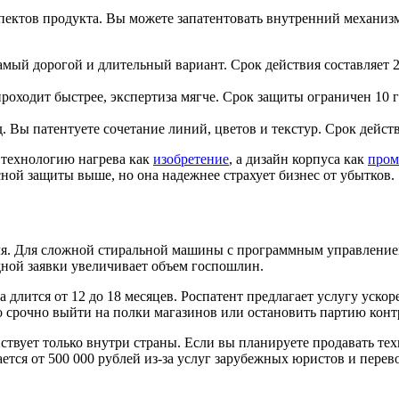
пектов продукта. Вы можете запатентовать внутренний механиз
ый дорогой и длительный вариант. Срок действия составляет 
роходит быстрее, экспертиза мягче. Срок защиты ограничен 10
Вы патентуете сочетание линий, цветов и текстур. Срок действ
технологию нагрева как
изобретение
, а дизайн корпуса как
пром
ной защиты выше, но она надежнее страхует бизнес от убытков.
ля. Для сложной стиральной машины с программным управлением
ной заявки увеличивает объем госпошлин.
а длится от 12 до 18 месяцев. Роспатент предлагает услугу уско
о срочно выйти на полки магазинов или остановить партию конт
ствует только внутри страны. Если вы планируете продавать те
тся от 500 000 рублей из-за услуг зарубежных юристов и перев