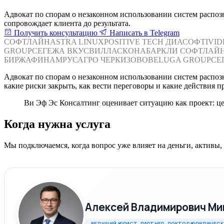
Адвокат по спорам о незаконном использовании систем распозн
сопровождает клиента до результата.
Получить консультацию
Написать в Telegram
СОФТЛАЙН
ASTRA LINUX
POSITIVE TECH
ДИАСОФТ
IVI
GROUP
СЕГЕЖА
ВКУСВИЛЛ
АСКОНА
БАРКЛИ
СОФТЛАЙ
БИРЖА
ФИНАМ
РУСАГРО
ЧЕРКИЗОВО
BELUGA GROUP
СЕ
Адвокат по спорам о незаконном использовании систем распозн
какие риски закрыть, как вести переговоры и какие действия п
Ви Эф Эс Консалтинг оценивает ситуацию как проект: це
Когда нужна услуга
Мы подключаемся, когда вопрос уже влияет на деньги, активы
Алексей Владимирович Ми
ВЕДУЩИЙ ЮРИСТ, ПАРТНЕР. ДОКТОР ЮРИДИЧЕСК