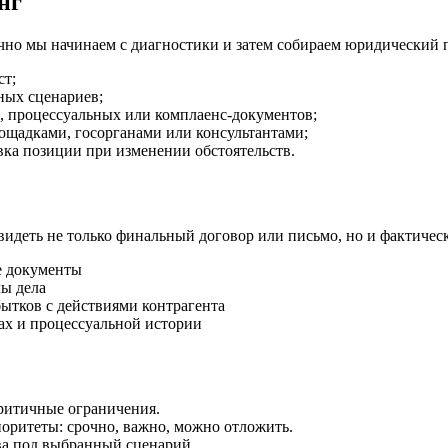
нг
ычно мы начинаем с диагностики и затем собираем юридический 
ст;
ных сценариев;
й, процессуальных или комплаенс-документов;
ощадками, госорганами или консультантами;
вка позиции при изменении обстоятельств.
идеть не только финальный договор или письмо, но и фактически
ые документы
лы дела
бытков с действиями контрагента
ах и процессуальной истории
ритичные ограничения.
ритеты: срочно, важно, можно отложить.
ва под выбранный сценарий.