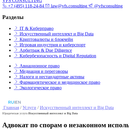
VFS CONSULTING
+7 (495) 118-24-84
law@vfs.consulting
@vfsconsulting
Разделы
IT & Киберправо
Искусственный интеллект и Big Data
Криптовалюты и блокчейн
Игровая индустрия и киберспорт
Арбитраж & Due Diligence
Кибербезопасность и Digital Reputation
Авиационное право
Медиация и переговоры
Налоги и нестандартные активы
Фармацевтическое и медицинское право
Экологическое право
RU
|
EN
Главная
/
Услуги
/
Искусственный интеллект и Big Data
Юридическая услуга
Искусственный интеллект и Big Data
Адвокат по спорам о незаконном испол