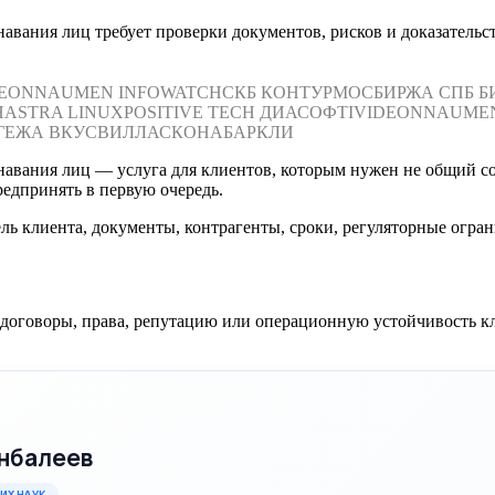
авания лиц требует проверки документов, рисков и доказательс
DEON
NAUMEN
INFOWATCH
СКБ КОНТУР
МОСБИРЖА
СПБ Б
Н
ASTRA LINUX
POSITIVE TECH
ДИАСОФТ
IVIDEON
NAUME
ГЕЖА
ВКУСВИЛЛ
АСКОНА
БАРКЛИ
авания лиц — услуга для клиентов, которым нужен не общий сов
редпринять в первую очередь.
ль клиента, документы, контрагенты, сроки, регуляторные огра
, договоры, права, репутацию или операционную устойчивость к
нбалеев
ИХ НАУК