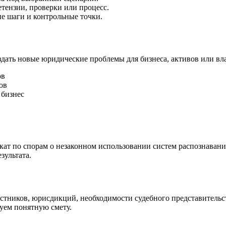
тензии, проверки или процесс.
е шаги и контрольные точки.
оздать новые юридические проблемы для бизнеса, активов или вл
ов
ов
 бизнес
ат по спорам о незаконном использовании систем распознавани
зультата.
астников, юрисдикций, необходимости судебного представительс
суем понятную смету.