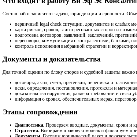
Что входит в работу Ви Эф Эс Консалти
Состав работ зависит от задачи, юрисдикции и срочности. Об
первичный legal check ситуации, документов и слабых ме
карта рисков, сроков, заинтересованных сторон и возмож
подготовка договоров, заявлений, заключений, претензи
переговоры, коммуникация с контрагентами, банками, пл
контроль исполнения выбранной стратегии и корректиро
Документы и доказательства
Для точной оценки по блоку споров и судебной защиты важно в
договоры, акты, счета, претензии, переписка и платежн
иски, определения, постановления, протоколы и материа
доказательства нарушения, размера требований и связи у
информация о сроках, обеспечительных мерах, переговор
Этапы сопровождения
Диагностика.
Проверяем вводные, документы, сроки и к
Стратегия.
Выбираем правовую модель и фиксируем прио
Документы.
Готовим юридический пакет и доказательст