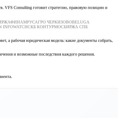
тв. VFS Consulting готовит стратегию, правовую позицию и
ИРЖА
ФИНАМ
РУСАГРО
ЧЕРКИЗОВО
BELUGA
N
INFOWATCH
СКБ КОНТУР
МОСБИРЖА
СПБ
ет, а рабочая юридическая модель: какие документы собрать,
ничения и возможные последствия каждого решения.
лиента.