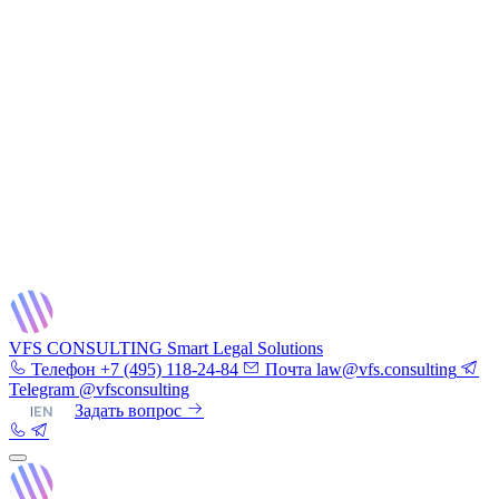
VFS CONSULTING
Smart Legal Solutions
Телефон
+7 (495) 118-24-84
Почта
law@vfs.consulting
Telegram
@vfsconsulting
RU
|
EN
Задать вопрос