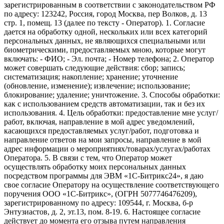
зарегистрированным в соответствии с законодательством РФ
по адресу: 123242, Россия, город Москва, пер Волков, д. 13
стр. 1, помещ. 13 (далее по тексту - Оператор). 1. Согласие
дается на обработку одной, нескольких или всех категорий
персональных данных, не являющихся специальными или
биометрическими, предоставляемых мною, которые могут
включать: - ФИО; - Эл. почта; - Номер телефона; 2. Оператор
может совершать следующие действия: сбор; запись;
систематизация; накопление; хранение; уточнение
(обновление, изменение); извлечение; использование;
блокирование; удаление; уничтожение. 3. Способы обработки:
как с использованием средств автоматизации, так и без их
использования. 4. Цель обработки: предоставление мне услуг/
работ, включая, направление в мой адрес уведомлений,
касающихся предоставляемых услуг/работ, подготовка и
направление ответов на мои запросы, направление в мой
адрес информации о мероприятиях/товарах/услугах/работах
Оператора. 5. В связи с тем, что Оператор может
осуществлять обработку моих персональных данных
посредством программы для ЭВМ «1С-Битрикс24», я даю
свое согласие Оператору на осуществление соответствующего
поручения ООО «1С-Битрикс», (ОГРН 5077746476209),
зарегистрированному по адресу: 109544, г. Москва, б-р
Энтузиастов, д. 2, эт.13, пом. 8-19. 6. Настоящее согласие
действует до момента его отзыва путем направления