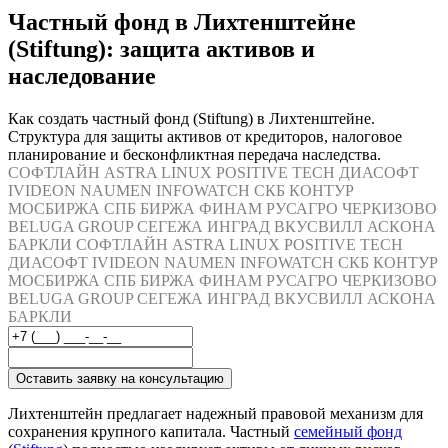
Частный фонд в Лихтенштейне
(Stiftung): защита активов и
наследование
Как создать частный фонд (Stiftung) в Лихтенштейне.
Структура для защиты активов от кредиторов, налоговое
планирование и бесконфликтная передача наследства.
СОФТЛАЙН
ASTRA LINUX
POSITIVE TECH
ДИАСОФТ
IVIDEON
NAUMEN
INFOWATCH
СКБ КОНТУР
МОСБИРЖА
СПБ БИРЖА
ФИНАМ
РУСАГРО
ЧЕРКИЗОВО
BELUGA GROUP
СЕГЕЖА
ИНГРАД
ВКУСВИЛЛ
АСКОНА
БАРКЛИ
СОФТЛАЙН
ASTRA LINUX
POSITIVE TECH
ДИАСОФТ
IVIDEON
NAUMEN
INFOWATCH
СКБ КОНТУР
МОСБИРЖА
СПБ БИРЖА
ФИНАМ
РУСАГРО
ЧЕРКИЗОВО
BELUGA GROUP
СЕГЕЖА
ИНГРАД
ВКУСВИЛЛ
АСКОНА
БАРКЛИ
Оставить заявку на консультацию
Лихтенштейн предлагает надежный правовой механизм для
сохранения крупного капитала. Частный
семейный фонд