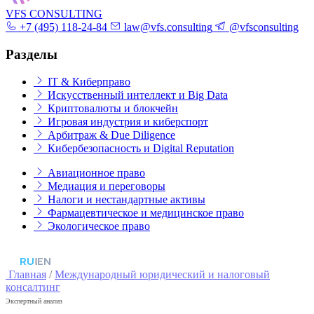
VFS CONSULTING
+7 (495) 118-24-84
law@vfs.consulting
@vfsconsulting
Разделы
IT & Киберправо
Искусственный интеллект и Big Data
Криптовалюты и блокчейн
Игровая индустрия и киберспорт
Арбитраж & Due Diligence
Кибербезопасность и Digital Reputation
Авиационное право
Медиация и переговоры
Налоги и нестандартные активы
Фармацевтическое и медицинское право
Экологическое право
RU
|
EN
Главная
/
Международный юридический и налоговый
консалтинг
Экспертный анализ