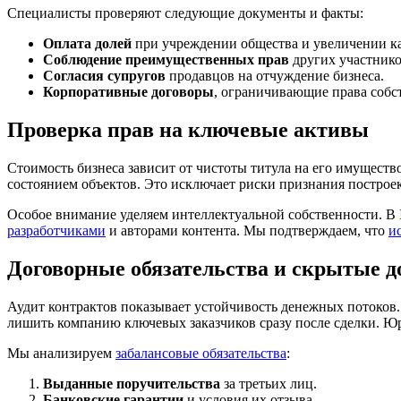
Специалисты проверяют следующие документы и факты:
Оплата долей
при учреждении общества и увеличении ка
Соблюдение преимущественных прав
других участнико
Согласия супругов
продавцов на отчуждение бизнеса.
Корпоративные договоры
, ограничивающие права собс
Проверка прав на ключевые активы
Стоимость бизнеса зависит от чистоты титула на его имущес
состоянием объектов. Это исключает риски признания построе
Особое внимание уделяем интеллектуальной собственности. В
разработчиками
и авторами контента. Мы подтверждаем, что
и
Договорные обязательства и скрытые д
Аудит контрактов показывает устойчивость денежных потоков
лишить компанию ключевых заказчиков сразу после сделки. Ю
Мы анализируем
забалансовые обязательства
:
Выданные поручительства
за третьих лиц.
Банковские гарантии
и условия их отзыва.