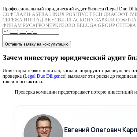
Профессиональный юридический аудит бизнеса (Legal Due Dilig
СОФТЛАЙН
ASTRA LINUX
POSITIVE TECH
ДИАСОФТ
IV
СЕГЕЖА
ИНГРАД
ВКУСВИЛЛ
АСКОНА
БАРКЛИ
СОФТЛА
ФИНАМ
РУСАГРО
ЧЕРКИЗОВО
BELUGA GROUP
СЕГЕЖА
Оставить заявку на консультацию
Зачем инвестору юридический аудит би
Инвесторы теряют капитал, когда игнорируют правовую чисто
проверка (
Legal Due Diligence
) выявляет эти риски до подписа
токсичного актива.
Проверка компании предотвращает потерю инвестиций из
Евгений Олегович Кар