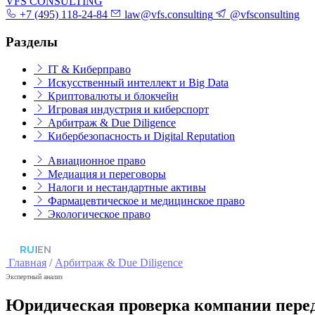
VFS CONSULTING
+7 (495) 118-24-84
law@vfs.consulting
@vfsconsulting
Разделы
IT & Киберправо
Искусственный интеллект и Big Data
Криптовалюты и блокчейн
Игровая индустрия и киберспорт
Арбитраж & Due Diligence
Кибербезопасность и Digital Reputation
Авиационное право
Медиация и переговоры
Налоги и нестандартные активы
Фармацевтическое и медицинское право
Экологическое право
RU
|
EN
Главная
/
Арбитраж & Due Diligence
Экспертный анализ
Юридическая проверка компании пере