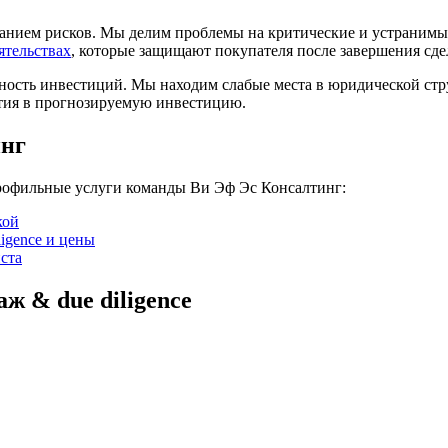
ованием рисков. Мы делим проблемы на критические и устраним
ятельствах
, которые защищают покупателя после завершения сде
ость инвестиций. Мы находим слабые места в юридической стру
ятия в прогнозируемую инвестицию.
инг
профильные услуги команды Ви Эф Эс Консалтинг:
кой
igence и цены
ста
ж & due diligence