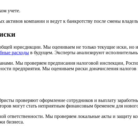
ком учете.
х активов компании и ведут к банкротству после смены владель
иски
общей юрисдикции. Мы оцениваем не только текущие иски, но и
ебные расходы
в будущем. Эксперты анализируют исполнительны
анами. Мы проверяем предписания налоговой инспекции, Роспо
ьности предприятия. Мы оцениваем риски доначисления налогов
Юристы проверяют оформление сотрудников и выплату заработны
оров могут стать неприятным финансовым бременем для нового
й ответственности. Мы проверяем локальные акты и защиту ком
жи бизнеса.