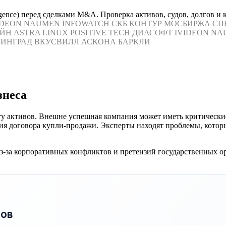
ence) перед сделками M&A. Проверка активов, судов, долгов и 
IDEON
NAUMEN
INFOWATCH
СКБ КОНТУР
МОСБИРЖА
СП
ЙН
ASTRA LINUX
POSITIVE TECH
ДИАСОФТ
IVIDEON
NA
ИНГРАД
ВКУСВИЛЛ
АСКОНА
БАРКЛИ
знеса
ту активов. Внешне успешная компания может иметь критически
ния договора купли-продажи. Эксперты находят проблемы, которы
-за корпоративных конфликтов и претензий государственных о
пов