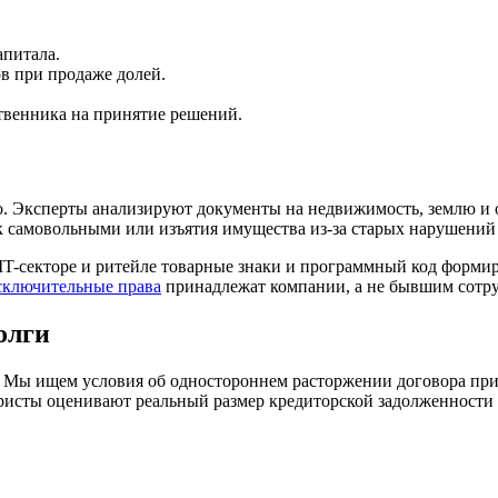
питала.
в при продаже долей.
твенника на принятие решений.
тво. Эксперты анализируют документы на недвижимость, землю 
к самовольными или изъятия имущества из-за старых нарушений
 IT-секторе и ритейле товарные знаки и программный код фор
сключительные права
принадлежат компании, а не бывшим сотр
олги
. Мы ищем условия об одностороннем расторжении договора при
ристы оценивают реальный размер кредиторской задолженности